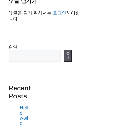
댓글 남기기
댓글을 달기 위해서는
로그인
해야합
니다.
검색
검
색
Recent
Posts
Hell
o
worl
d!