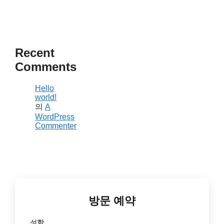
Recent
Comments
Hello
world!
의
A
WordPress
Commenter
방문 예약
성함