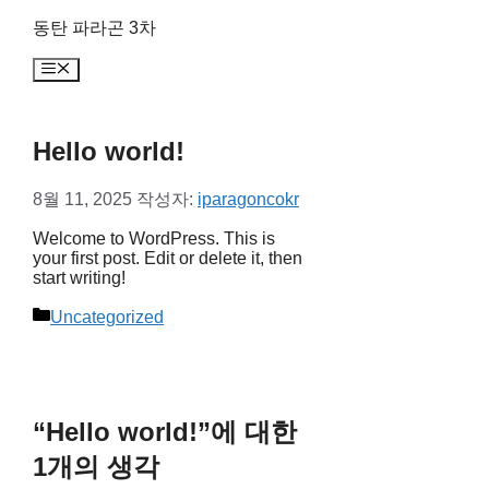
컨
동탄 파라곤 3차
텐
메
츠
뉴
로
건
너
Hello world!
뛰
기
8월 11, 2025
작성자:
iparagoncokr
Welcome to WordPress. This is
your first post. Edit or delete it, then
start writing!
카
Uncategorized
테
고
리
“Hello world!”에 대한
1개의 생각